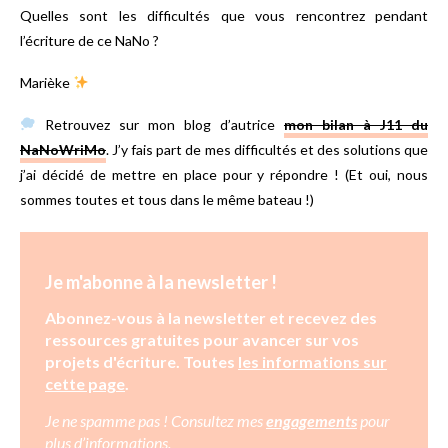
Quelles sont les difficultés que vous rencontrez pendant
l’écriture de ce NaNo ?
Marièke
Retrouvez sur mon blog d’autrice
mon bilan à J11 du
NaNoWriMo
. J’y fais part de mes difficultés et des solutions que
j’ai décidé de mettre en place pour y répondre ! (Et oui, nous
sommes toutes et tous dans le même bateau !)
Je m'abonne à la newsletter !
Abonnez-vous à la newsletter et recevez des
ressources gratuites pour avancer sur vos
projets d'écriture. Toutes
les informations sur
cette page
.
Je ne spamme pas ! Consultez mes
engagements
pour
plus d’informations.